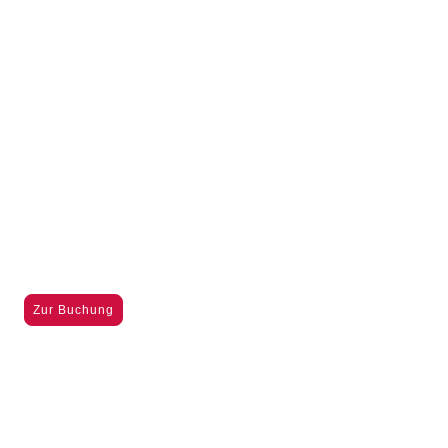
Vertiefungsmodul: Skills &
Training -
Praktische
Fertigkeiten didaktisch
gestalten
Fertigkeitstraining - Simulationsbasierte Lernerfahrungen ermöglichen
Zur Buchung