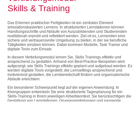
Skills & Training
Das Erlernen praktischer Fertigkeiten ist ein zentrales Element
simulationsbasierten Lernens. In strukturierten Lernstationen können
Handlungsschritte und Abläufe von Auszubildenden und Studierenden
realitätsnah erprobt und reflektiert werden. Ziel ist es, Lernenden eine
sichere und vertrauensvolle Umgebung zu bieten, in der sie berufliche
Tätigkeiten einüben können. Dabei kommen Modelle, Task Trainer und
digitale Tools zum Einsatz.
In diesem Vertiefungsmodul lernen Sie, Skills Trainings effektiv und
ansprechend zu gestalten. Anhand von Best-Practice-Beispielen wird
aufgezeigt, wie Skills Trainings effektiv geplant und aufgebaut werden. Es
werden digitale Tools vorgestellt, die Lernsettings ansprechend und
motivierend gestalten, die Lernbereitschaft fördern und organisatorische
Abläufe erleichtern.
Ein besonderer Schwerpunkt liegt auf der eigenen Anwendung: In
Kleingruppen entwickeln Sie eine strukturierte Tagesplanung für ein
Skills-Training in Ihrem jeweiligen Arbeitskontext. Sie berücksichtigen die
Gestaltung von Lernstationen, Gruppeneinteilungen und passende
didaktische Methoden. Die erarbeiteten Konzepte werden exemplarisch
erprobt, gemeinsam reflektiert und für den eigenen Einsatz
weiterentwickelt. Sie erleben ausgewählte Trainingsformate selbst und
reflektieren Ihre Rolle als Trainer sowie die Gestaltung des Settings.
Jetzt buchen