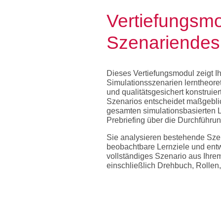
Vertiefungsm
Szenariendes
Dieses Vertiefungsmodul zeigt I
Simulationsszenarien lerntheoreti
und qualitätsgesichert konstruier
Szenarios entscheidet maßgeblic
gesamten simulationsbasierten 
Prebriefing
über die Durchführun
Sie analysieren bestehende Szen
beobachtbare Lernziele und entw
vollständiges Szenario aus Ihre
einschließlich Drehbuch, Rollen,
Vorbereitung. Das Modul ist vol
Healthcare
Simulation Standard
Simulation Design ausgerichtet 
Fidelity-Konzept nach Dieckmann
zur
Szenarienbeschreibung
.