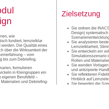
odul
Zielsetzung
ign
Sie ordnen die INACSL
Design) systematisch
hnen, wie
Szenarienentwicklung
sch fundiert, lernzielklar
Sie analysieren beste
t werden. Die Qualität eines
Lernzielklarheit, Stim
h über die Wirksamkeit der
Sie entwickeln ein vo
Lernerfahrung – vom
Simulationsszenario i
g bis zum Debriefing.
Rollen und Materialie
Sie wenden Vorlagen
arien, formulieren
und antizipierte Han
ickeln in Kleingruppen ein
Sie reflektieren Fide
m eigenen Berufsfeld –
Hinblick auf Lernzie
 Materialien und Debriefing-
Sie bewerten die Sze
lständig an den INACSL
und leiten Weiterent
s
of
Best Practice™
und ergänzt dies um das
 sowie etablierte Vorlagen